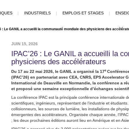
FIQUES
|
INDUSTRIELS
|
EMPLOIS ET STAGES
|
ENSEI
6 : Le GANIL a accueilli la communauté mondiale des physiciens des accélérat
JUIN 15, 2026
IPAC’26 : Le GANIL a accueilli la 
physiciens des accélérateurs
e
Du 17 au 22 mai 2026, le GANIL a organisé la 17
Conférence 
(IPAC’26) en partenariat avec CEA, CNRS, EPS Accelerator 
International de Deauville en Normandie, la conférence a ré
et proposé une semaine exceptionnelle d’échanges scientifi
La conférence IPAC est la principale conférence internationale 
scientifiques, ingénieurs, représentant de l’industrie et étudian
collisionneurs, les sources de lumière, les installations de physi
émergentes des accélérateurs. Organisée chaque année, l’IPAC s
; les deux prochaines éditions auront lieu en Amérique et en Asie