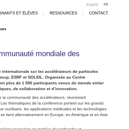
English
FR
GNANTS ET ÉLÈVES
|
RESSOURCES
|
CONTACT
eurs
communauté mondiale des
internationale sur les accélérateurs de particules
Group, ESRF et SOLEIL. Organisée au Centre
uni plus de 1 500 participants venus du monde entier
ques, de collaboration et d’innovation.
de la communauté des accélérateurs, réunissant
ts. Les thématiques de la conférence portent sur les grands
que nucléaire, les applications médicales et les technologies
e tient alternativement en Europe, en Amérique et en Asie
.