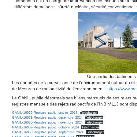
personnes est en charge de la prévention des risques sur le s
différents domaines : sûreté nucléaire, sécurité conventionnelle
Une partie des bâtiments
Les données de la surveillance de l’environnement autour du sit
de Mesures de radioactivité de l’environnement :
https://www.mes
Le GANIL publie désormais ses bilans mensuels de ses rejets radio
registres mensuels des rejets radioactifs de l’INB n°113 sont dis
GANIL-16072-Registre_public_janvier_2025
Télécharger
GANIL-16071-Registre_public_decembre_2024
Télécharger
GANIL-16070-Registre_public_novembre_2024
Télécharger
GANIL-16069-Registre_public_octobre_2024
Télécharger
GANIL-16068-Registre_public_septembre_2024
Télécharger