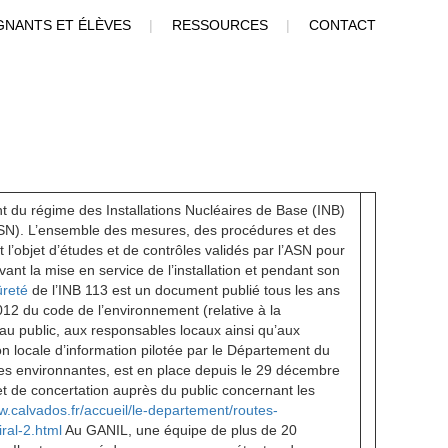
GNANTS ET ÉLÈVES
|
RESSOURCES
|
CONTACT
ent du régime des Installations Nucléaires de Base (INB)
e (ASN). L’ensemble des mesures, des procédures et des
t l’objet d’études et de contrôles validés par l’ASN pour
vant la mise en service de l’installation et pendant son
ûreté
de l’INB 113 est un document publié tous les ans
2 du code de l’environnement (relative à la
é au public, aux responsables locaux ainsi qu’aux
n locale d’information pilotée par le Département du
es environnantes, est en place depuis le 29 décembre
et de concertation auprès du public concernant les
w.calvados.fr/accueil/le-departement/routes-
iral-2.html
Au GANIL, une équipe de plus de 20