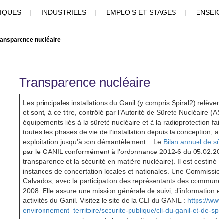
FIQUES
|
INDUSTRIELS
|
EMPLOIS ET STAGES
|
ENSEI
ransparence nucléaire
Transparence nucléaire
Les principales installations du Ganil (y compris Spiral2) relèv
et sont, à ce titre, contrôlé par l’Autorité de Sûreté Nucléair
équipements liés à la sûreté nucléaire et à la radioprotection fai
toutes les phases de vie de l’installation depuis la conception, a
exploitation jusqu’à son démantèlement. Le
Bilan annuel de s
par le GANIL conformément à l’ordonnance 2012-6 du 05.02.201
transparence et la sécurité en matière nucléaire). Il est destin
instances de concertation locales et nationales. Une Commissio
Calvados, avec la participation des représentants des commun
2008. Elle assure une mission générale de suivi, d’information 
activités du Ganil. Visitez le site de la CLI du GANIL :
https://ww
environnement–territoire/securite-publique/cli-du-ganil-et-de-sp