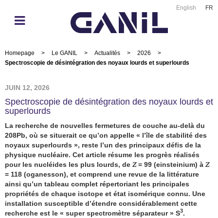
English
FR
Homepage
>
Le GANIL
>
Actualités
>
2026
>
Spectroscopie de désintégration des noyaux lourds et superlourds
JUIN 12, 2026
Spectroscopie de désintégration des noyaux lourds et
superlourds
La recherche de nouvelles fermetures de couche au-delà du
208Pb, où se situerait ce qu’on appelle « l’île de stabilité des
noyaux superlourds », reste l’un des principaux défis de la
physique nucléaire. Cet article résume les progrès réalisés
pour les nucléides les plus lourds, de
𝑍
= 99 (einsteinium) à
𝑍
= 118 (oganesson), et comprend une revue de la littérature
ainsi qu’un tableau complet répertoriant les principales
propriétés de chaque isotope et état isomérique connu. Une
installation susceptible d’étendre considérablement cette
3
recherche est le « super spectromètre séparateur » S
.