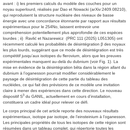
avant : i) les premiers calculs du modèle des couches pour un
noyau superlourd, réalisés par Dao et Nowacki (arXiv:2409.08210),
qui reproduisent la structure nucléaire des niveaux de basse
énergie avec une concordance étonnante par rapport aux résultats
expérimentaux pour le 254No, laissent entrevoir une
compréhension potentiellement plus approfondie de ces espèces
lourdes ; ii) Ravlić et Nazarewicz (PRC 111 (2025) L051305) ont
récemment calculé les probabilités de désintégration β des noyaux
les plus lourds, suggérant que ce mode de désintégration est très
compétitif jusqu’aux isotopes du flerovium, alors que les preuves
expérimentales manquent au-delà du dubnium (voir Fig. 1). La
mise en évidence de la désintégration bêta dans la région allant du
dubnium à l’oganesson pourrait modifier considérablement le
paysage de désintégration de cette partie du tableau des
nucléides, ce qui fait des prévisions de ce modèle une invitation
claire à mener des expériences dans cette direction. Le nouveau
3
dispositif S
du GANIL, actuellement en cours d’installation,
constituera un cadre idéal pour relever ce défi.
Le corps principal de cet article reporte des nouveaux résultats
expérimentaux, isotope par isotope, de l’einsteinium à l’oganesson.
Les principales propriétés de tous les isotopes de cette région sont
résumées dans un tableau complet, qui répertorie toutes les