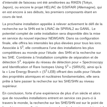
d’intensité de faisceau ont été améliorées au RIKEN (Tokyo,
Japon), ou encore le projet HELIAC de GSI/FAIR (Allemagne), qui
en est encore à ses débuts, les premiers composants étant en
cours de test.
La prochaine installation appelée à relever activement le défi de la
recherche sur la SHN est le LINAC de SPIRAL2 au GANIL. Le
potentiel complet de cette installation sera disponible dès la mise
en service du nouvel injecteur NEWGAIN. Dans sa configuration
finale, elle offrira les intensités les plus élevées pour tous les ions.
3
Associée à S
, elle constituera l’une des installations les plus
compétitives au monde pour l’étude des SHN et la recherche sur
les SHE. Combinée à l’installation complète de séparation et de
3
détection S
, équipée du réseau de détection pour « Spectroscopy
3
and Identification of Rare Isotopes Using S
» (SIRIUS), ainsi qu’à
3
la « Low Energy Branch » (S
-LEB) offrant des outils pour l’étude
des propriétés atomiques et nucléaires fondamentales, elle sera
prête à faire passer la recherche sur les SHE/SHN au niveau
supérieur.
En conclusion, forte d’une expérience de plus d’un siècle et alors
que de nouvelles installations entrent en service ces jours-ci à
travers le monde, la recherche sur les SHE/SHN est sur le point de