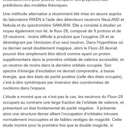
prédictions des modèles théoriques.
Une méthode alternative a récemment été mise en œuvre auprès
du laboratoire RIKEN à l’aide des détecteurs neutrons NeuLAND et
Nebula et du spectromètre SAMURAI. Elle a consisté à étudier un
noyau également non lié, le fluor-28, composé de 9 protons et de
19 neutrons : moins difficile à produire que l’oxygène-28 et se
désintégrant par l’émission d’un seul neutron. Dans l’hypothèse où
ce dernier serait doublement magique, alors le Fluor-28 devrait
pouvoir être simplement être décrit comme ayant un proton
supplémentaire dans la première orbitale de valence accessible, et
un neutron de moins dans la dernière orbitale occupée. Son
spectre d’énergie d’excitation ne devrait comprendre, à basse
énergie, que des états de parité positive (celle des états occupés),
c’est-à-dire symétriques par inversion des coordonnées de
nucléons dans l’espace.
L’étude a montré que ce n’est pas le cas, les neutrons du Fluor-28
occupant au contraire une large fraction de l’orbitale de valence, et
présentant un état fondamental de parité négative. Il présente
ainsi une structure dense alliant l’occupation d’orbitales intruses
normalement inoccupées et de faibles vestiges de magicité. Cette
étude montre pour la première fois que la double magicité, si